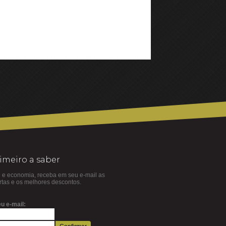
rimeiro a saber
 e economia, receba em seu e-mail as
ertas e os melhores descontos.
u e-mail: