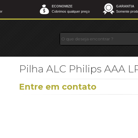
ECONOMIZE
GARANTIA
er
Cobrimos qualquer preço
Somente produt
Pilha ALC Philips AAA L
Entre em contato