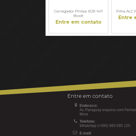
Carregador Philips SCB-1411
Pilha ALC P
Bivolt
Entre 
Entre em contato
Entre em contato
Endereco:
Av. Paraguay esquina com Fernan
Mora
Telefone:
WhatsApp (+595) 983 695 125
E-mail: