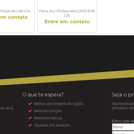
hilips AA LR6 C/4
Pilha ALC Philips AAA LR03-E4B
C/4
em contato
Entre em contato
O que te espera?
Seja o p
Melhor atendimento da região.
Oportunidade
principais of
do de la
Melhores preços.
Melhores marcas.
Entre com se
Garantia nos produtos.