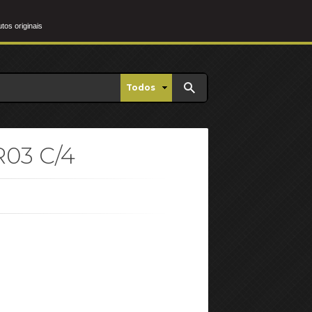
os originais
Todos
R03 C/4