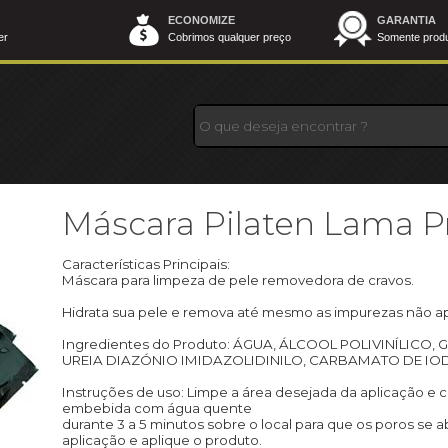
ECONOMIZE
GARANTIA
er
Cobrimos qualquer preço
Somente produt
Máscara Pilaten Lama P
Características Principais:
Máscara para limpeza de pele removedora de cravos.
Hidrata sua pele e remova até mesmo as impurezas não a
Ingredientes do Produto: ÁGUA, ÁLCOOL POLIVINÍLICO, 
UREIA DIAZÓNIO IMIDAZOLIDINILO, CARBAMATO DE IODO
Instruções de uso: Limpe a área desejada da aplicação e
embebida com água quente
durante 3 a 5 minutos sobre o local para que os poros se
aplicação e aplique o produto.