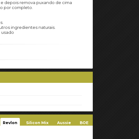
os e depois remova puxando de cima
ão por completo.
s.
tros ingredientes naturais.
e usado
Revlon
Silicon Mix
Aussie
BOE