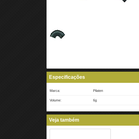
Especificações
Marca:
Pilaten
Volume:
6g
Veja também