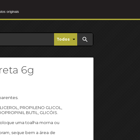
os originais
Todos
reta 6g
parentes.
GLICEROL, PROPILENO GLICOL,
PROPINIL BUTIL, GLICÓIS.
 coloque uma toalha morna ou
 abram, seque bem a área de