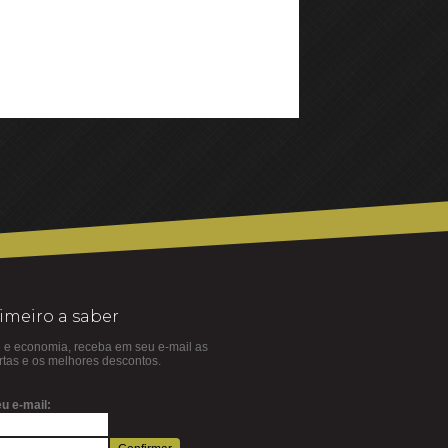
rimeiro a saber
 e economia, receba em seu e-mail as
ertas e os melhores descontos.
u e-mail: