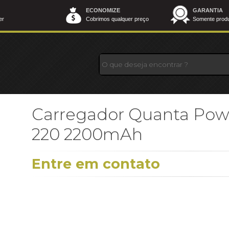
ECONOMIZE
GARANTIA
er
Cobrimos qualquer preço
Somente produt
Carregador Quanta Pow
220 2200mAh
Entre em contato