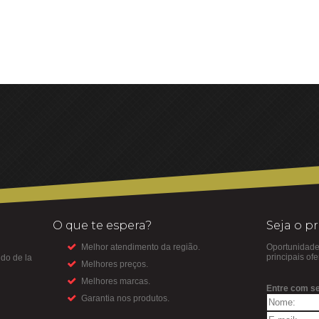
O que te espera?
Seja o p
Melhor atendimento da região.
Oportunidade
principais of
do de la
Melhores preços.
Melhores marcas.
Entre com se
Garantia nos produtos.